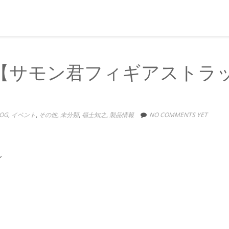
【サモン君フィギアストラ
OG
,
イベント
,
その他
,
未分類
,
福士知之
,
製品情報
NO COMMENTS YET
ん