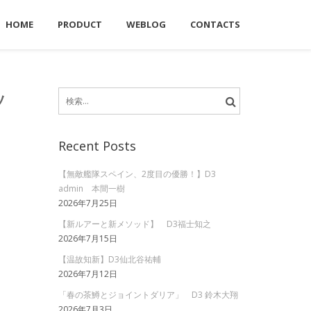
HOME
PRODUCT
WEBLOG
CONTACTS
検
ッ
索:
Recent Posts
【無敵艦隊スペイン、2度目の優勝！】D3
admin 本間一樹
2026年7月25日
【新ルアーと新メソッド】 D3福士知之
2026年7月15日
【温故知新】D3仙北谷祐輔
2026年7月12日
「春の茶鱒とジョイントダリア」 D3 鈴木大翔
2026年7月3日