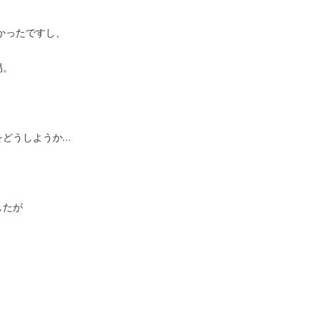
かったですし、
易。
をどうしようか…
したが