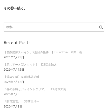
その③へ続く。
検
索:
Recent Posts
【無敵艦隊スペイン、2度目の優勝！】D3 admin 本間一樹
2026年7月25日
【新ルアーと新メソッド】 D3福士知之
2026年7月15日
【温故知新】D3仙北谷祐輔
2026年7月12日
「春の茶鱒とジョイントダリア」 D3 鈴木大翔
2026年7月3日
『開花宣言』 D3前田洋一
2026年7月3日