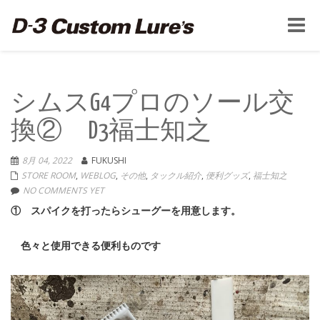
Toggle
naviga
シムスG4プロのソール交
換② D3福士知之
8月 04, 2022
FUKUSHI
STORE ROOM
,
WEBLOG
,
その他
,
タックル紹介
,
便利グッズ
,
福士知之
NO COMMENTS YET
① スパイクを打ったらシューグーを用意します。
色々と使用できる便利ものです