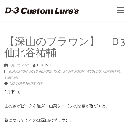
Toggle
naviga
【深山のブラウン】 Ｄ3
仙北谷祐輔
5月 30, 2024
FUKUSHI
BLAKISTON
,
FIELD REPORT
,
KAID
,
STUFF ROOM
,
WEBLOG
,
仙北谷祐輔
,
釣果情報
NO COMMENTS YET
5月下旬。
山の蕨がピークを過ぎ、山菜シーズンの閉幕が近づくと、
気になってくるのは深山のブラウン。