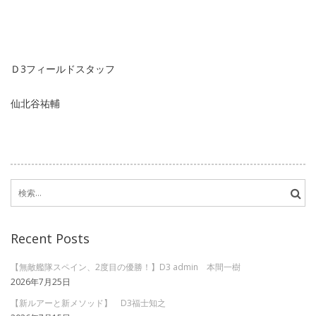
Ｄ3フィールドスタッフ
仙北谷祐輔
検
索:
Recent Posts
【無敵艦隊スペイン、2度目の優勝！】D3 admin 本間一樹
2026年7月25日
【新ルアーと新メソッド】 D3福士知之