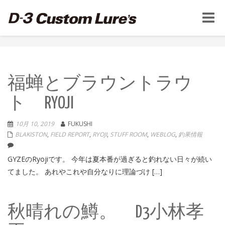
Toggle
naviga
福蝉とブラウントラウ
ト RYOJI
10月 10, 2019
FUKUSHI
BLAKISTON
,
FIELD REPORT
,
RYOJI
,
STUFF ROOM
,
WEBLOG
,
釣果情報
GYZEのRyojiです。 今年は夏本番が過ぎると釣れない日々が続い
てました。 あれやこれや自分なりに理論づけ […]
秋晴れの鱒。 D3小林孝