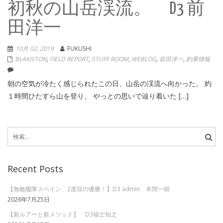
初秋の山岳渓流。 D3 前
田洋一
10月 02, 2019
FUKUSHI
BLAKISTON
,
FIELD REPORT
,
STUFF ROOM
,
WEBLOG
,
前田洋一
,
釣果情報
朝の空気が冷たく感じられたこの日、山岳の渓流へ向かった。 約
１時間ひたすら山を登り、 やっとの思いで辿り着いた […]
検
索:
Recent Posts
【無敵艦隊スペイン、2度目の優勝！】D3 admin 本間一樹
2026年7月25日
【新ルアーと新メソッド】 D3福士知之