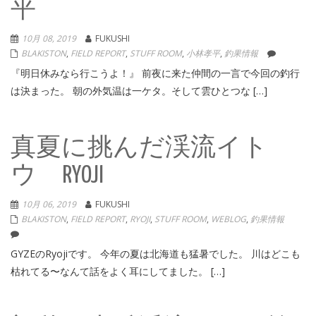
平
10月 08, 2019
FUKUSHI
BLAKISTON
,
FIELD REPORT
,
STUFF ROOM
,
小林孝平
,
釣果情報
『明日休みなら行こうよ！』 前夜に来た仲間の一言で今回の釣行
は決まった。 朝の外気温は一ケタ。そして雲ひとつな […]
真夏に挑んだ渓流イト
ウ RYOJI
10月 06, 2019
FUKUSHI
BLAKISTON
,
FIELD REPORT
,
RYOJI
,
STUFF ROOM
,
WEBLOG
,
釣果情報
GYZEのRyojiです。 今年の夏は北海道も猛暑でした。 川はどこも
枯れてる〜なんて話をよく耳にしてました。 […]