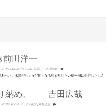
3 前田洋一
,
STUFF ROOM
,
WEBLOG
,
前田洋一
,
釣果情報
わった。水温がちょうど良くなる頃を見計らい糠平湖に釣行した […]
釣り納め。 吉田広哉
,
STUFF ROOM
,
タックル紹介
,
釣果情報