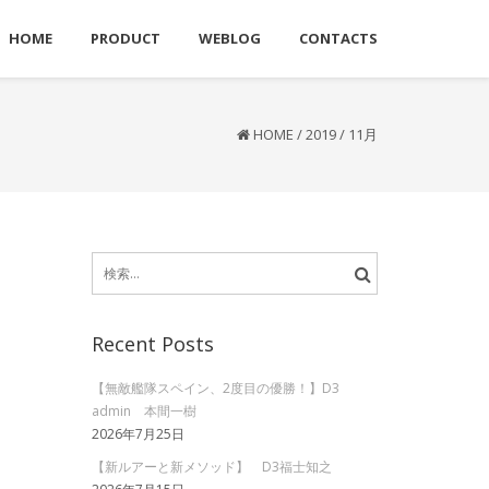
HOME
PRODUCT
WEBLOG
CONTACTS
HOME
/
2019
/
11月
検
索:
Recent Posts
【無敵艦隊スペイン、2度目の優勝！】D3
admin 本間一樹
2026年7月25日
【新ルアーと新メソッド】 D3福士知之