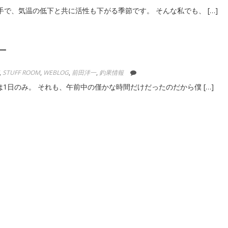
で、気温の低下と共に活性も下がる季節です。 そんな私でも、 […]
一
,
STUFF ROOM
,
WEBLOG
,
前田洋一
,
釣果情報
1日のみ。 それも、午前中の僅かな時間だけだったのだから僕 […]