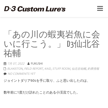
Toggle
naviga
「あの川の蝦夷岩魚に会
いに行こう。」 D3仙北谷
祐輔
7月 07, 2022
FUKUSHI
BLAKISTON
,
FIELD REPORT
,
KAID
,
STUFF ROOM
,
仙北谷祐輔
,
釣果情報
NO COMMENTS YET
ジョイントダリア60sを手に取り、ふと思い出したのは、
数年前に1度だけ訪れたことのある小渓流でした。