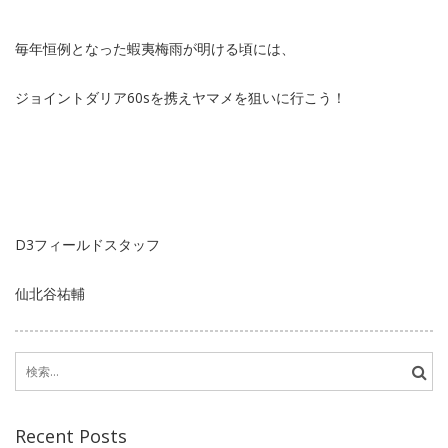
毎年恒例となった蝦夷梅雨が明ける頃には、
ジョイントダリア60sを携えヤマメを狙いに行こう！
D3フィールドスタッフ
仙北谷祐輔
検
索:
Recent Posts