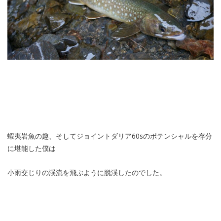
蝦夷岩魚の趣、そしてジョイントダリア60sのポテンシャルを存分
に堪能した僕は
小雨交じりの渓流を飛ぶように脱渓したのでした。