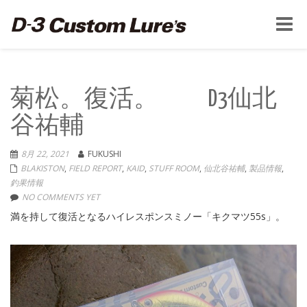
Toggle
naviga
菊松。復活。 D3仙北
谷祐輔
8月 22, 2021
FUKUSHI
BLAKISTON
,
FIELD REPORT
,
KAID
,
STUFF ROOM
,
仙北谷祐輔
,
製品情報
,
釣果情報
NO COMMENTS YET
満を持して復活となるハイレスポンスミノー「キクマツ55s」。