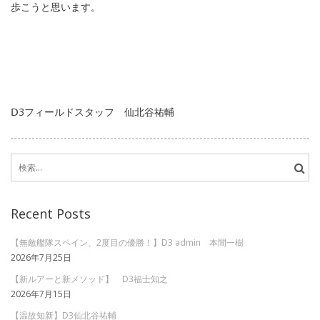
歩こうと思います。
Ⅾ3フィールドスタッフ 仙北谷祐輔
検
索:
Recent Posts
【無敵艦隊スペイン、2度目の優勝！】D3 admin 本間一樹
2026年7月25日
【新ルアーと新メソッド】 D3福士知之
2026年7月15日
【温故知新】D3仙北谷祐輔