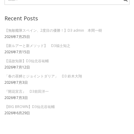
索:
Recent Posts
【無敵艦隊スペイン、2度目の優勝！】D3 admin 本間一樹
2026年7月25日
【新ルアーと新メソッド】 D3福士知之
2026年7月15日
【温故知新】D3仙北谷祐輔
2026年7月12日
「春の茶鱒とジョイントダリア」 D3 鈴木大翔
2026年7月3日
『開花宣言』 D3前田洋一
2026年7月3日
【BIG BROWN】D3仙北谷祐輔
2026年6月29日