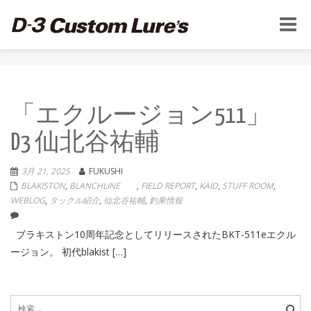
Toggle
naviga
「エクルージョン511」
D3 仙北谷祐輔
3月 21, 2025
FUKUSHI
BLAKISTON
,
BLANCHLINE
,
FIELD REPORT
,
KAID
,
STUFF ROOM
,
WEBLOG
,
タックル紹介
,
仙北谷祐輔
,
釣果情報
ブラキストン10周年記念としてリリースされたBKT-511eエクル
ージョン。 初代blakist […]
検