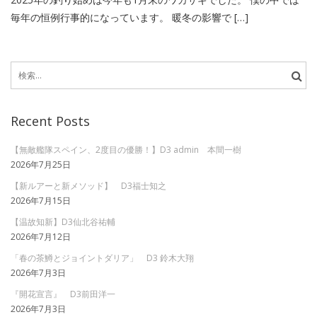
毎年の恒例行事的になっています。 暖冬の影響で […]
検
索:
Recent Posts
【無敵艦隊スペイン、2度目の優勝！】D3 admin 本間一樹
2026年7月25日
【新ルアーと新メソッド】 D3福士知之
2026年7月15日
【温故知新】D3仙北谷祐輔
2026年7月12日
「春の茶鱒とジョイントダリア」 D3 鈴木大翔
2026年7月3日
『開花宣言』 D3前田洋一
2026年7月3日