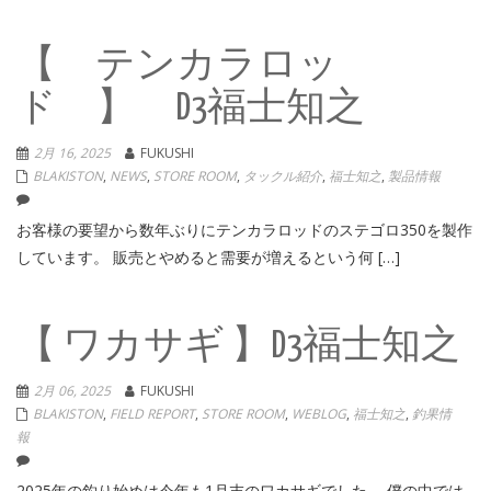
【 テンカラロッ
ド 】 D3福士知之
2月 16, 2025
FUKUSHI
BLAKISTON
,
NEWS
,
STORE ROOM
,
タックル紹介
,
福士知之
,
製品情報
お客様の要望から数年ぶりにテンカラロッドのステゴロ350を製作
しています。 販売とやめると需要が増えるという何 […]
【 ワカサギ 】D3福士知之
2月 06, 2025
FUKUSHI
BLAKISTON
,
FIELD REPORT
,
STORE ROOM
,
WEBLOG
,
福士知之
,
釣果情
報
2025年の釣り始めは今年も1月末のワカサギでした。 僕の中では