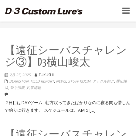
Toggle
naviga
【遠征シーバスチャレン
ジ③】D3横山峻太
2月 25, 2025
FUKUSHI
BLAKISTON
,
FIELD REPORT
,
NEWS
,
STUFF ROOM
,
タックル紹介
,
横山竣
汰
,
製品情報
,
釣果情報
-2日目はDAYゲーム- 朝方戻ってきたばかりなのに寝る間も惜しん
で釣りに行きます。 スケジュールは、AM 5 […]
【遠征シーバスチャレン