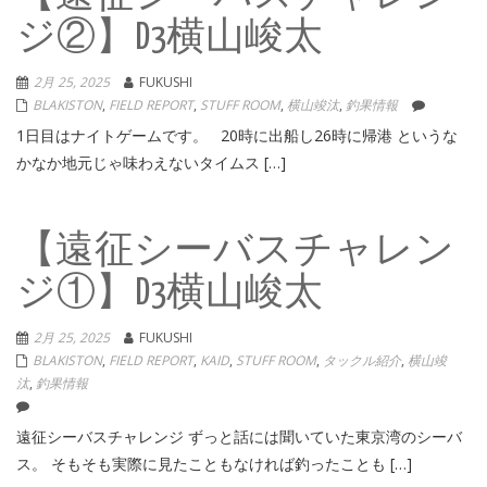
ジ②】D3横山峻太
2月 25, 2025
FUKUSHI
BLAKISTON
,
FIELD REPORT
,
STUFF ROOM
,
横山竣汰
,
釣果情報
1日目はナイトゲームです。 20時に出船し26時に帰港 というな
かなか地元じゃ味わえないタイムス […]
【遠征シーバスチャレン
ジ①】D3横山峻太
2月 25, 2025
FUKUSHI
BLAKISTON
,
FIELD REPORT
,
KAID
,
STUFF ROOM
,
タックル紹介
,
横山竣
汰
,
釣果情報
遠征シーバスチャレンジ ずっと話には聞いていた東京湾のシーバ
ス。 そもそも実際に見たこともなければ釣ったことも […]