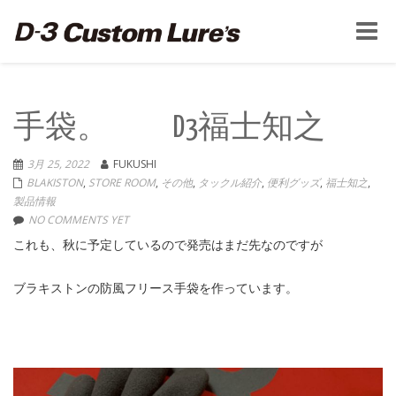
Toggle
naviga
手袋。 D3福士知之
3月 25, 2022
FUKUSHI
BLAKISTON
,
STORE ROOM
,
その他
,
タックル紹介
,
便利グッズ
,
福士知之
,
製品情報
NO COMMENTS YET
これも、秋に予定しているので発売はまだ先なのですが
ブラキストンの防風フリース手袋を作っています。