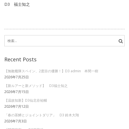
D3 福士知之
検
索:
Recent Posts
【無敵艦隊スペイン、2度目の優勝！】D3 admin 本間一樹
2026年7月25日
【新ルアーと新メソッド】 D3福士知之
2026年7月15日
【温故知新】D3仙北谷祐輔
2026年7月12日
「春の茶鱒とジョイントダリア」 D3 鈴木大翔
2026年7月3日