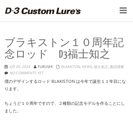
Toggle
naviga
ブラキストン１０周年記
念ロッド D3福士知之
4月 05, 2024
FUKUSHI
BLAKISTON
,
NEWS
,
福士知之
,
製品情報
NO COMMENTS YET
僕のデザインするロッド BLAKISTON は今年で誕生１１年目にな
ります。
ちょうど１０周年ですので、２種類の記念モデルを作ることにし
ました。