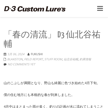
Toggle
naviga
「春の清流」 D3 仙北谷祐
輔
5月 06, 2024
FUKUSHI
BLAKISTON
,
FIELD REPORT
,
STUFF ROOM
,
仙北谷祐輔
,
釣果情報
NO COMMENTS YET
山のこぶしが満開となり、野山も綺麗に色づき始めた4月下旬。
僕の住む地方にも本格的な春が到来しました。
4月中はまとまった雨が多く、釣りの計画が水に流れてしまうこと