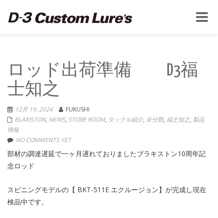
Toggle
naviga
ロッド出荷準備 D3福
士知之
12月 19, 2024
FUKUSHI
BLAKISTON
,
NEWS
,
STORE ROOM
,
タックル紹介
,
未分類
,
福士知之
,
製品
情報
NO COMMENTS YET
部材の調達遅延で一ヶ月遅れておりましたブラキストン10周年記
念ロッド
スピニングモデルの【 BKT-511E エクルージョン】が完成し現在
検品中です。