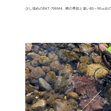
少し強めのBKT-706M4。蝉の季節と違い80～90㎝