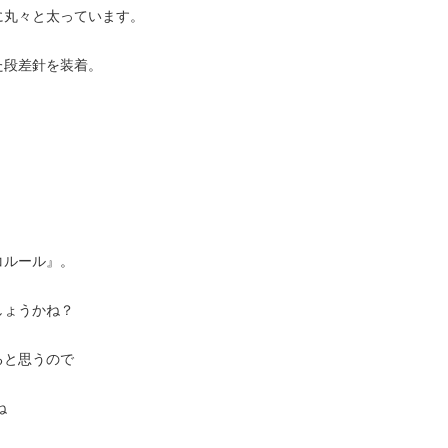
に丸々と太っています。
た段差針を装着。
コルール』。
しょうかね？
ると思うので
ね