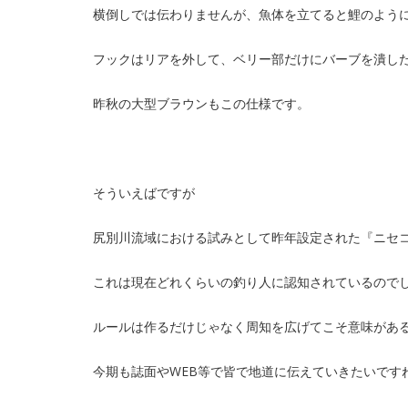
横倒しでは伝わりませんが、魚体を立てると鯉のよう
フックはリアを外して、ベリー部だけにバーブを潰し
昨秋の大型ブラウンもこの仕様です。
そういえばですが
尻別川流域における試みとして昨年設定された『ニセ
これは現在どれくらいの釣り人に認知されているので
ルールは作るだけじゃなく周知を広げてこそ意味があ
今期も誌面やWEB等で皆で地道に伝えていきたいです