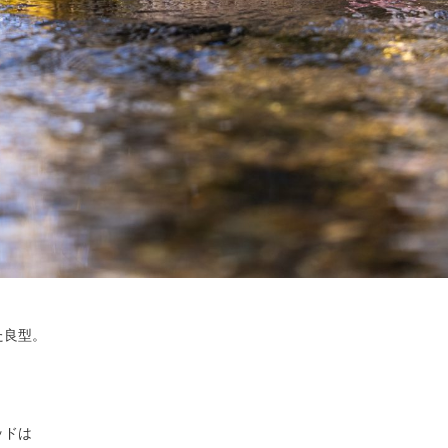
た良型。
ッドは