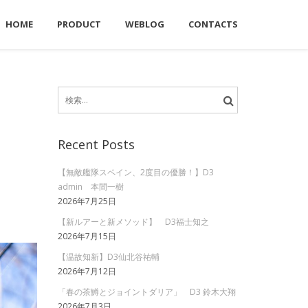
HOME
PRODUCT
WEBLOG
CONTACTS
検
索:
Recent Posts
【無敵艦隊スペイン、2度目の優勝！】D3
admin 本間一樹
2026年7月25日
【新ルアーと新メソッド】 D3福士知之
2026年7月15日
【温故知新】D3仙北谷祐輔
2026年7月12日
「春の茶鱒とジョイントダリア」 D3 鈴木大翔
2026年7月3日