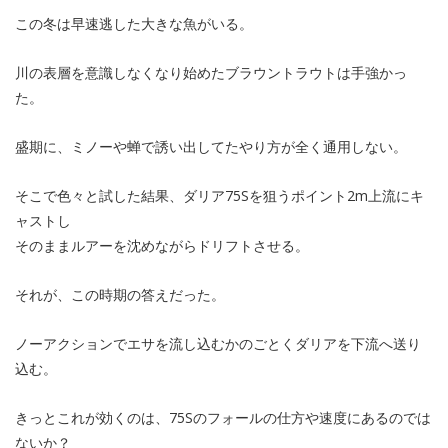
この冬は早速逃した大きな魚がいる。
川の表層を意識しなくなり始めたブラウントラウトは手強かっ
た。
盛期に、ミノーや蝉で誘い出してたやり方が全く通用しない。
そこで色々と試した結果、ダリア75Sを狙うポイント2m上流にキ
ャストし
そのままルアーを沈めながらドリフトさせる。
それが、この時期の答えだった。
ノーアクションでエサを流し込むかのごとくダリアを下流へ送り
込む。
きっとこれが効くのは、75Sのフォールの仕方や速度にあるのでは
ないか？