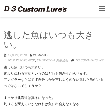
Toggle
naviga
逃した魚はいつも大き
い。
12月 29, 2018
WPMASTER
FIELD REPORT
,
RYOJI
,
STUFF ROOM
,
釣果情報
NO COMMENTS YET
逃した魚はいつも大きい。
古より伝わる言葉というのはどれも信憑性があります。
アングラーならば必ず自分しか証言しようのない逃した魚がいる
のではないでしょうか？
すっかり北海道は真冬になった。
釣り方も変えていかなければ魚に出会えなくなる。