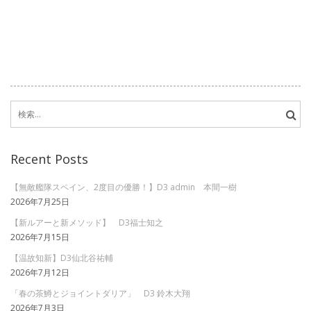
検
索:
Recent Posts
【無敵艦隊スペイン、2度目の優勝！】D3 admin 本間一樹
2026年7月25日
【新ルアーと新メソッド】 D3福士知之
2026年7月15日
【温故知新】D3仙北谷祐輔
2026年7月12日
「春の茶鱒とジョイントダリア」 D3 鈴木大翔
2026年7月3日