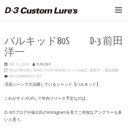
Toggle
naviga
バルキッド80S D-3 前田
洋一
5月 11, 2020
FUKUSHI
FIELD REPORT
,
NEWS
,
STUFF ROOM
,
タックル紹介
,
前田洋一
,
製品情報
NO COMMENTS YET
渓流シーンで大活躍しているシャッド【バルキッド】
これがサイズUPして年内リリース予定なのは、
D-3のブログや福士氏のInstagramを見てご存知なアングラーも多
いと思う。