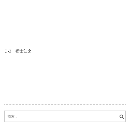
D-3 福士知之
検
索: