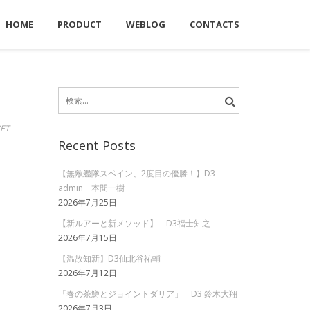
HOME
PRODUCT
WEBLOG
CONTACTS
検
索:
ET
Recent Posts
【無敵艦隊スペイン、2度目の優勝！】D3
admin 本間一樹
2026年7月25日
【新ルアーと新メソッド】 D3福士知之
2026年7月15日
【温故知新】D3仙北谷祐輔
2026年7月12日
「春の茶鱒とジョイントダリア」 D3 鈴木大翔
2026年7月3日