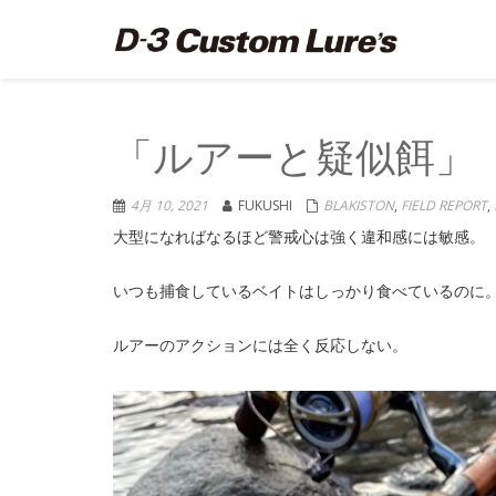
「ルアーと疑似餌」
4月 10, 2021
FUKUSHI
BLAKISTON
,
FIELD REPORT
,
大型になればなるほど警戒心は強く違和感には敏感。
いつも捕食しているベイトはしっかり食べているのに
ルアーのアクションには全く反応しない。