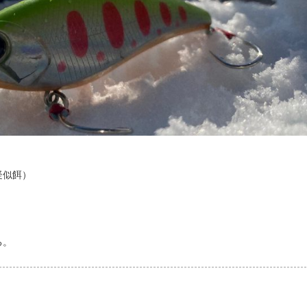
疑似餌）
る。