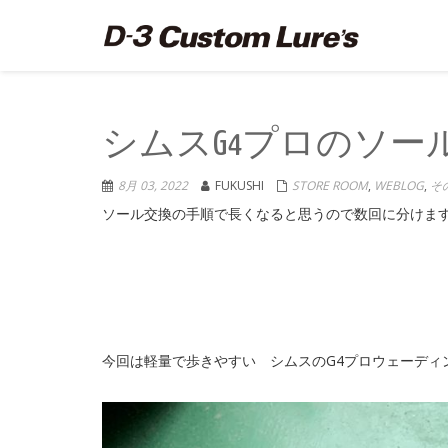
シムスG4プロのソー
8月 03, 2022
FUKUSHI
STORE ROOM
,
WEBLOG
,
そ
ソール交換の手順で長くなると思うので数回に分けま
今回は軽量で歩きやすい シムスのG4プロウェーディ