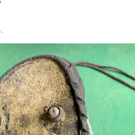
み
う
。