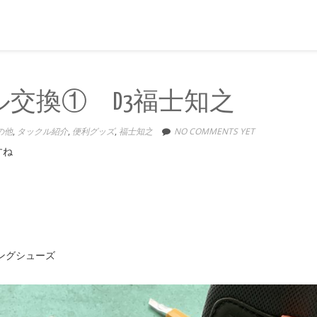
ル交換① D3福士知之
の他
,
タックル紹介
,
便利グッズ
,
福士知之
NO COMMENTS YET
すね
ングシューズ