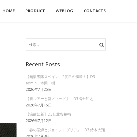
HOME
PRODUCT
WEBLOG
CONTACTS
検
索:
Recent Posts
【無敵艦隊スペイン、2度目の優勝！】D3
admin 本間一樹
2026年7月25日
【新ルアーと新メソッド】 D3福士知之
2026年7月15日
【温故知新】D3仙北谷祐輔
2026年7月12日
「春の茶鱒とジョイントダリア」 D3 鈴木大翔
2026年7月3日