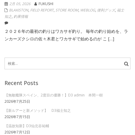
2月 05, 2026
FUKUSHI
BLAKISTON
,
FIELD REPORT
,
STORE ROOM
,
WEBLOG
,
便利グッズ
,
福士
知之
,
釣果情報
２０２６年の最初の釣りはワカサギ釣り。 毎年の釣り始めを、ラ
ンカーズクシロの佐々木君とワカサギで始めるのが こ […]
検
索:
Recent Posts
【無敵艦隊スペイン、2度目の優勝！】D3 admin 本間一樹
2026年7月25日
【新ルアーと新メソッド】 D3福士知之
2026年7月15日
【温故知新】D3仙北谷祐輔
2026年7月12日