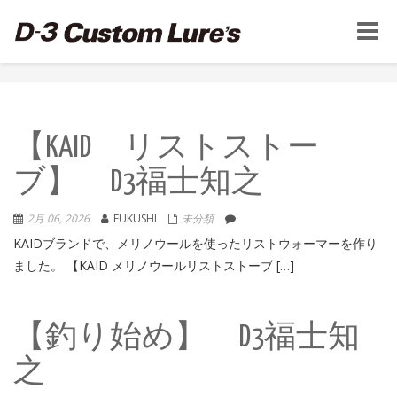
Toggle
naviga
【KAID リストストー
ブ】 D3福士知之
2月 06, 2026
FUKUSHI
未分類
KAIDブランドで、メリノウールを使ったリストウォーマーを作り
ました。 【KAID メリノウールリストストーブ […]
【釣り始め】 D3福士知
之