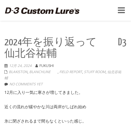
Toggle
naviga
2024年を振り返って D3
仙北谷祐輔
12月 24, 2024
FUKUSHI
BLAKISTON
,
BLANCHLINE
,
FIELD REPORT
,
STUFF ROOM
,
仙北谷祐
輔
NO COMMENTS YET
12月に入り一気に寒さが増してきました。
近くの流れが緩やかな川は両岸がしばれ始め
氷に閉ざされるまで間もなくといった感じ。