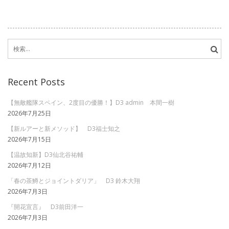
検
索:
Recent Posts
【無敵艦隊スペイン、2度目の優勝！】D3 admin 本間一樹
2026年7月25日
【新ルアーと新メソッド】 D3福士知之
2026年7月15日
【温故知新】D3仙北谷祐輔
2026年7月12日
「春の茶鱒とジョイントダリア」 D3 鈴木大翔
2026年7月3日
『開花宣言』 D3前田洋一
2026年7月3日