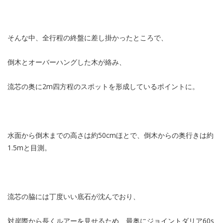
そんな中、全行程の終盤に差し掛かったところで、
倒木とオーバーハングした木が絡み、
流芯の奥に2m四方程のスポットを形成しているポイントに。
水面から倒木までの高さは約50cmほとで、倒木からの奥行きは約
1.5mと目測。
流芯の脇には丁度いい底石が沈んでおり、
対岸際から長くルアーを見せるため、最奥にジョイントダリア60s