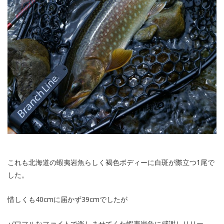
これも北海道の蝦夷岩魚らしく褐色ボディーに白斑が際立つ1尾で
した。
惜しくも40cmに届かず39cmでしたが
パワフルなファイトで楽しませてくた蝦夷岩魚に感謝しリリー