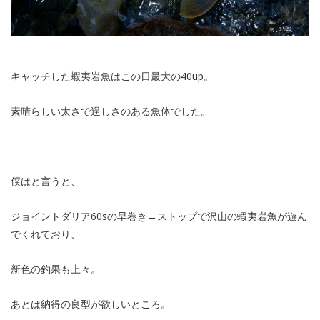
キャッチした蝦夷岩魚はこの日最大の40up。
素晴らしい太さで逞しさのある魚体でした。
僕はと言うと、
ジョイントダリア60sの早巻き→ストップで沢山の蝦夷岩魚が遊ん
でくれており、
新色の釣果も上々。
あとは納得の良型が欲しいところ。