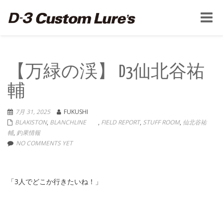
Toggle
naviga
【万緑の渓】 D3仙北谷祐
輔
7月 31, 2025
FUKUSHI
BLAKISTON
,
BLANCHLINE
,
FIELD REPORT
,
STUFF ROOM
,
仙北谷祐
輔
,
釣果情報
NO COMMENTS YET
「3人でどこか行きたいね！」