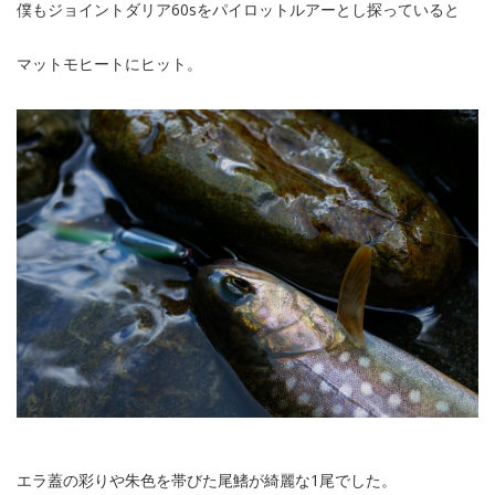
僕もジョイントダリア60sをパイロットルアーとし探っていると
マットモヒートにヒット。
エラ蓋の彩りや朱色を帯びた尾鰭が綺麗な1尾でした。