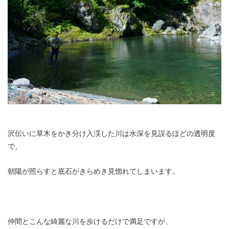
沢伝いに草木をかき分け入渓した川は水深を見誤るほどの透明度
で、
朝陽が照らすと底石がきらめき見惚れてしまいます。
仲間とこんな綺麗な川を歩けるだけで満足ですが、