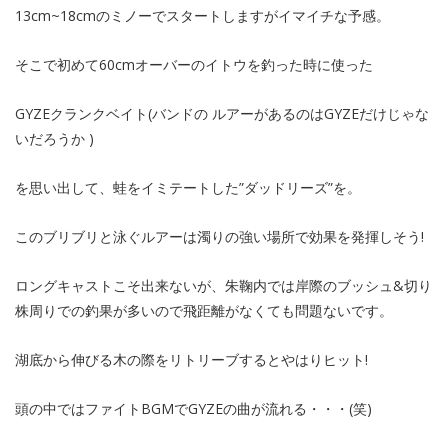
13cm~18cmのミノーでスタートしますがイマイチな予感。
そこで初めて60cmオーバーのイトウを釣った時に使った
GYZEクランクベイト(バンドの ルアーがあるのはGYZEだけじゃな
いだろうか )
を思い出して、蛙をイミテートした”ダッドリーズ”を。
このブリブリと泳ぐルアーは濁りの強い場所で効果を発揮しそう!
ロングキャストこそ出来ないが、朱鞠内では岸際のブッシュ&切り
株周りでの釣果が多いので飛距離がなくても問題ないです。
湖底から伸びる木の際をリトリーブするとやはりヒット!
頭の中ではファイトBGMでGYZEの曲が流れる・・・(笑)