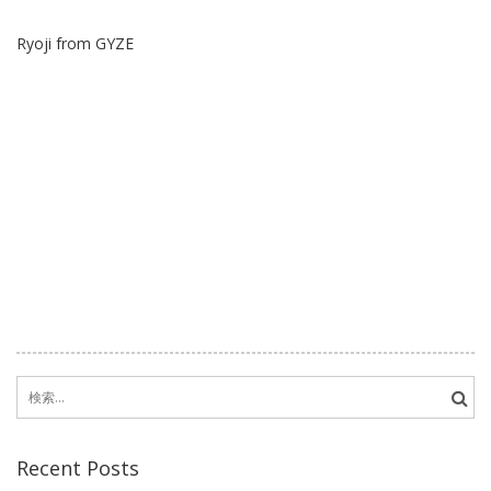
Ryoji from GYZE
検
索:
Recent Posts