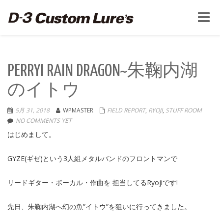
Toggle
naviga
PERRYI RAIN DRAGON~朱鞠内湖
のイトウ
5月 31, 2018
WPMASTER
FIELD REPORT
,
RYOJI
,
STUFF ROOM
NO COMMENTS YET
はじめまして。
GYZE(ギゼ)という3人組メタルバンドのフロントマンで
リードギター・ボーカル・作曲を 担当してるRyojiです!
先日、朱鞠内湖へ幻の魚”イトウ”を狙いに行ってきました。