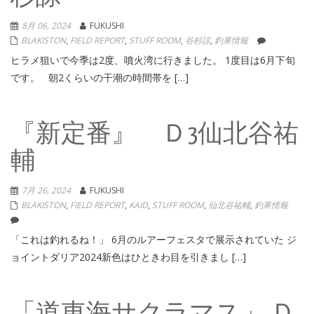
8月 06, 2024
FUKUSHI
BLAKISTON
,
FIELD REPORT
,
STUFF ROOM
,
谷杉諒
,
釣果情報
ヒラメ狙いで今季は2度、噴火湾に行きました。 1度目は6月下旬
です。 朝2くらいの干潮の時間帯を […]
『新定番』 Ｄ3仙北谷祐
輔
7月 26, 2024
FUKUSHI
BLAKISTON
,
FIELD REPORT
,
KAID
,
STUFF ROOM
,
仙北谷祐輔
,
釣果情報
「これは釣れるね！」 6月のルアーフェスタで展示されていた ジ
ョイントダリア2024新色はひときわ目を引きまし […]