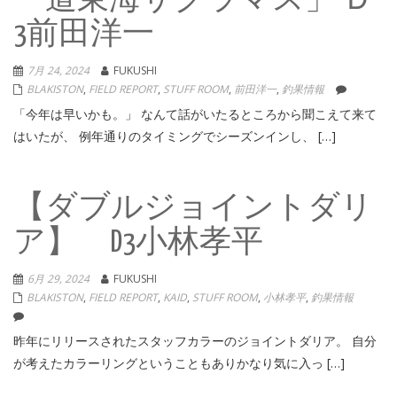
「道東海サクラマス」 Ｄ
3前田洋一
7月 24, 2024
FUKUSHI
BLAKISTON
,
FIELD REPORT
,
STUFF ROOM
,
前田洋一
,
釣果情報
「今年は早いかも。」 なんて話がいたるところから聞こえて来て
はいたが、 例年通りのタイミングでシーズンインし、 […]
【ダブルジョイントダリ
ア】 D3小林孝平
6月 29, 2024
FUKUSHI
BLAKISTON
,
FIELD REPORT
,
KAID
,
STUFF ROOM
,
小林孝平
,
釣果情報
昨年にリリースされたスタッフカラーのジョイントダリア。 自分
が考えたカラーリングということもありかなり気に入っ […]