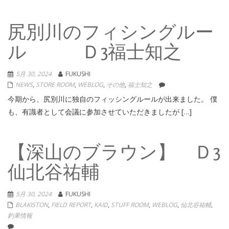
尻別川のフィシングルー
ル Ｄ3福士知之
5月 30, 2024
FUKUSHI
NEWS
,
STORE ROOM
,
WEBLOG
,
その他
,
福士知之
今期から、尻別川に独自のフィッシングルールが出来ました。 僕
も、有識者として会議に参加させていただきましたが […]
【深山のブラウン】 Ｄ3
仙北谷祐輔
5月 30, 2024
FUKUSHI
BLAKISTON
,
FIELD REPORT
,
KAID
,
STUFF ROOM
,
WEBLOG
,
仙北谷祐輔
,
釣果情報