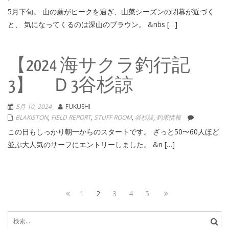
5月下旬。 山の蕨がピークを過ぎ、山菜シーズンの閉幕が近づく
と、 気になってくるのは深山のブラウン。 &nbs […]
【2024 海サクラ釣行記
3】 Ｄ3谷杉諒
5月 10, 2024
FUKUSHI
BLAKISTON
,
FIELD REPORT
,
STUFF ROOM
,
谷杉諒
,
釣果情報
この日もしっかり朝一からのスタートです。 ざっと50〜60人ほど
並ぶ大人気のサーフにエントリーしました。 &n […]
投
Page
Page
Page
Page
Page
Next
1
2
3
4
5
稿
Previous
page
検
page
ナ
索: