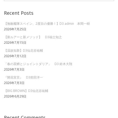
ビ
Recent Posts
ゲ
ー
【無敵艦隊スペイン、2度目の優勝！】D3 admin 本間一樹
2026年7月25日
シ
【新ルアーと新メソッド】 D3福士知之
ョ
2026年7月15日
ン
【温故知新】D3仙北谷祐輔
2026年7月12日
「春の茶鱒とジョイントダリア」 D3 鈴木大翔
2026年7月3日
『開花宣言』 D3前田洋一
2026年7月3日
【BIG BROWN】D3仙北谷祐輔
2026年6月29日
Recent Comments