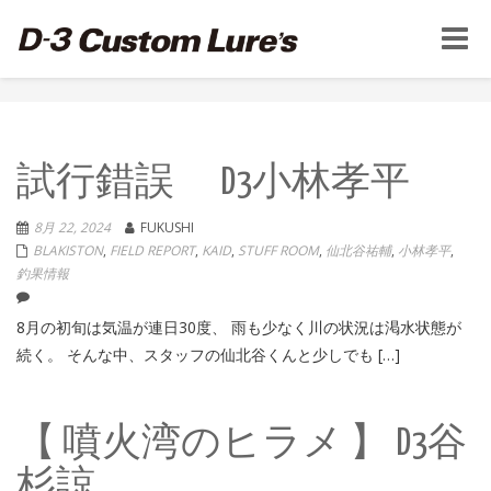
Toggle
naviga
試行錯誤 D3小林孝平
8月 22, 2024
FUKUSHI
BLAKISTON
,
FIELD REPORT
,
KAID
,
STUFF ROOM
,
仙北谷祐輔
,
小林孝平
,
釣果情報
8月の初旬は気温が連日30度、 雨も少なく川の状況は渇水状態が
続く。 そんな中、スタッフの仙北谷くんと少しでも […]
【 噴火湾のヒラメ 】 D3谷
杉諒