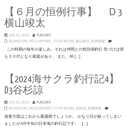
【６月の恒例行事】 Ｄ3
横山竣太
6月 28, 2024
FUKUSHI
BLAKISTON
,
FIELD REPORT
,
STUFF ROOM
,
横山竣汰
,
釣果情報
この時期の毎年の楽しみ。それは仲間との然別湖釣行 気づけば僕
も３０代となり家庭があり、 また、仲 […]
【2024海サクラ釣行記4】
D3谷杉諒
6月 26, 2024
FUKUSHI
BLAKISTON
,
FIELD REPORT
,
STUFF ROOM
,
谷杉諒
,
釣果情報
道東方面はこれから最盛期でしょうか。 かなり日が経ってしまい
ましたが4月中旬の日本海の釣行記です。 […]