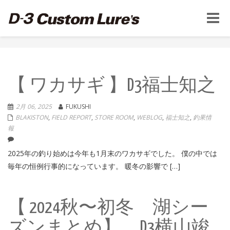
Toggle
naviga
【 ワカサギ 】D3福士知之
2月 06, 2025
FUKUSHI
BLAKISTON
,
FIELD REPORT
,
STORE ROOM
,
WEBLOG
,
福士知之
,
釣果情
報
2025年の釣り始めは今年も1月末のワカサギでした。 僕の中では
毎年の恒例行事的になっています。 暖冬の影響で […]
【 2024秋〜初冬 湖シー
ズンまとめ】 D3横山竣