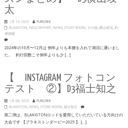
太
1月 13, 2025
FUKUSHI
BLAKISTON
,
FIELD REPORT
,
NEWS
,
STUFF ROOM
,
その他
,
横山竣汰
,
釣
果情報
2024年の10月〜12月は 例年よりも本腰を入れて湖沼に通いまし
た。 釣行回数こそ例年よりも少 […]
【 INSTAGRAM フォトコン
テスト ②】D3福士知之
1月 08, 2025
FUKUSHI
BLAKISTON
,
NEWS
,
STORE ROOM
,
福士知之
第二弾は、BLAKISTONロッドを愛用していただいている方向けの
大会です 【ブラキストンダービー2025 】 […]