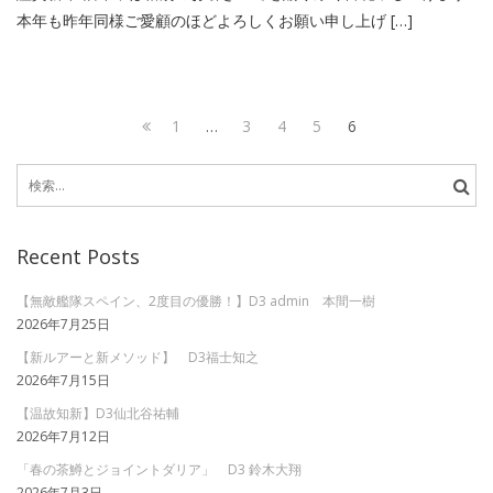
本年も昨年同様ご愛顧のほどよろしくお願い申し上げ […]
投
Page
Page
Page
Page
Page
1
…
3
4
5
6
稿
Previous
検
page
ナ
索:
ビ
Recent Posts
ゲ
ー
【無敵艦隊スペイン、2度目の優勝！】D3 admin 本間一樹
2026年7月25日
シ
【新ルアーと新メソッド】 D3福士知之
ョ
2026年7月15日
ン
【温故知新】D3仙北谷祐輔
2026年7月12日
「春の茶鱒とジョイントダリア」 D3 鈴木大翔
2026年7月3日