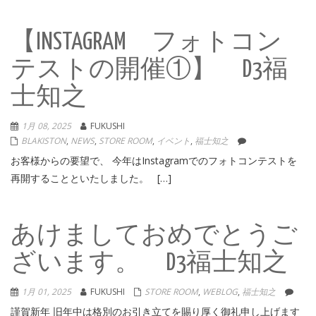
【INSTAGRAM フォトコン
テストの開催①】 D3福
士知之
1月 08, 2025
FUKUSHI
BLAKISTON
,
NEWS
,
STORE ROOM
,
イベント
,
福士知之
お客様からの要望で、 今年はInstagramでのフォトコンテストを
再開することといたしました。 […]
あけましておめでとうご
ざいます。 D3福士知之
1月 01, 2025
FUKUSHI
STORE ROOM
,
WEBLOG
,
福士知之
謹賀新年 旧年中は格別のお引き立てを賜り厚く御礼申し上げます