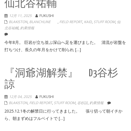
仙北谷祐輔
12月 11, 2025
FUKUSHI
BLAKISTON
,
BLANCHLINE
,
FIELD REPORT
,
KAID
,
STUFF ROOM
,
仙
北谷祐輔
,
釣果情報
今年8月。 巨岩が立ち並ぶ深山へ足を運びました。 清流が岩盤を
打ちつけ、長久の年月をかけて削られ […]
『洞爺湖解禁』 D3谷杉
諒
12月 04, 2025
FUKUSHI
BLAKISTON
,
FIELD REPORT
,
STUFF ROOM
,
谷杉諒
,
釣果情報
2025.12.1冬の解禁日に行ってきました。 張り切って朝イチか
ら、朝まずめはフルベイトで […]