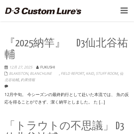
Toggle
naviga
『2025納竿』 D3仙北谷祐
輔
12月 27, 2025
FUKUSHI
BLAKISTON
,
BLANCHLINE
,
FIELD REPORT
,
KAID
,
STUFF ROOM
,
仙
北谷祐輔
,
釣果情報
12月中旬。 今シーズンの最終釣行として赴いた本流では、 魚の反
応を得ることができず、潔く納竿としました。 た […]
「トラウトの不思議」 D3