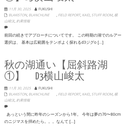
11月 30, 2025
FUKUSHI
BLAKISTON
,
BLANCHLINE
,
FIELD REPORT
,
KAID
,
STUFF ROOM
,
横
山竣汰
,
釣果情報
前回の続きでアプローチについてです。 この時期の湖でのルアー
選択は、 基本は広範囲をテンポよく探れるd3ジグo […]
秋の湖通い【屈斜路湖
①】 D3横山峻太
11月 30, 2025
FUKUSHI
BLAKISTON
,
BLANCHLINE
,
FIELD REPORT
,
KAID
,
STUFF ROOM
,
横
山竣汰
,
釣果情報
あっという間に昨年のシーズンから1年。 今年は夢の70〜80cm
のニジマスを拝めたら。。。なんて […]