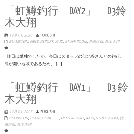
「虹鱒釣行 DAY2」 D3鈴
木大翔
12月 01, 2025
FUKUSHI
BLAKISTON
,
FIELD REPORT
,
KAID
,
STUFF ROOM
,
釣果情報
,
鈴木大翔
昨日は単独でしたが、今日はスタッフの仙北谷さんとの釣行。
熊が濃い地域であるため、 […]
「虹鱒釣行 DAY1」 D3 鈴
木大翔
12月 01, 2025
FUKUSHI
BLAKISTON
,
BLANCHLINE
,
FIELD REPORT
,
KAID
,
STUFF ROOM
,
釣
果情報
,
鈴木大翔