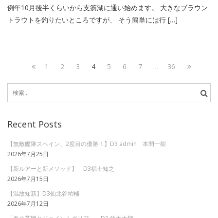
例年10月後半くらいから支笏湖に通い始めます。 大きなブラウン
トラウトを釣りたいところですが、 そう簡単には行 […]
投
Page
Page
Page
Page
Page
Page
Page
Page
Next
1
2
3
4
5
6
7
…
36
稿
Previous
page
検
page
ナ
索:
ビ
Recent Posts
ゲ
ー
【無敵艦隊スペイン、2度目の優勝！】D3 admin 本間一樹
2026年7月25日
シ
【新ルアーと新メソッド】 D3福士知之
ョ
2026年7月15日
ン
【温故知新】D3仙北谷祐輔
2026年7月12日