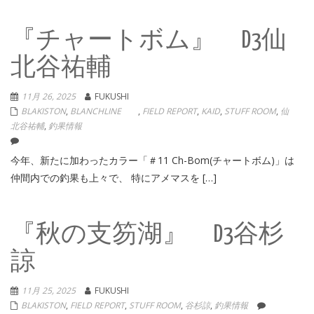
『チャートボム』 D3仙
北谷祐輔
11月 26, 2025
FUKUSHI
BLAKISTON
,
BLANCHLINE
,
FIELD REPORT
,
KAID
,
STUFF ROOM
,
仙
北谷祐輔
,
釣果情報
今年、新たに加わったカラー「＃11 Ch-Bom(チャートボム)」は
仲間内での釣果も上々で、 特にアメマスを […]
『秋の支笏湖』 D3谷杉
諒
11月 25, 2025
FUKUSHI
BLAKISTON
,
FIELD REPORT
,
STUFF ROOM
,
谷杉諒
,
釣果情報