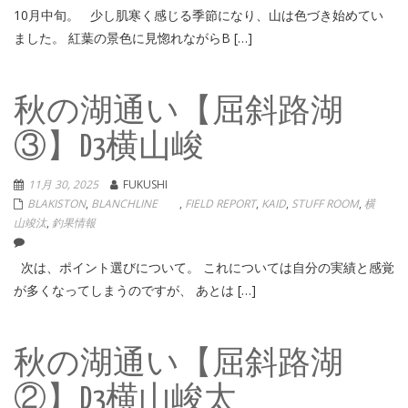
10月中旬。 少し肌寒く感じる季節になり、山は色づき始めてい
ました。 紅葉の景色に見惚れながらB […]
秋の湖通い【屈斜路湖
③】D3横山峻
11月 30, 2025
FUKUSHI
BLAKISTON
,
BLANCHLINE
,
FIELD REPORT
,
KAID
,
STUFF ROOM
,
横
山竣汰
,
釣果情報
次は、ポイント選びについて。 これについては自分の実績と感覚
が多くなってしまうのですが、 あとは […]
秋の湖通い【屈斜路湖
②】D3横山峻太