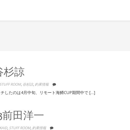
 谷杉諒
STUFF ROOM
,
谷杉諒
,
釣果情報
したのは4月中旬、リモート海鱒CUP期間中で […]
3前田洋一
KAID
,
STUFF ROOM
,
釣果情報