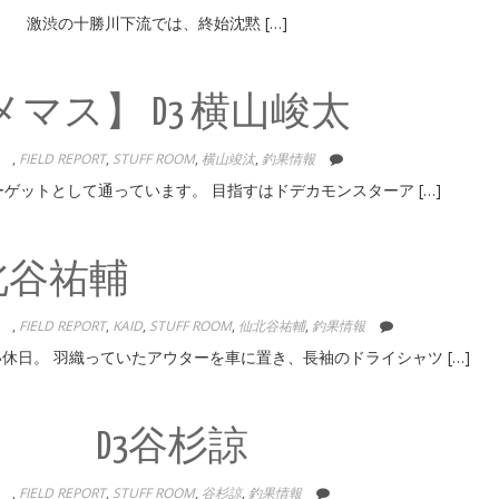
 激渋の十勝川下流では、終始沈黙 […]
マス】 D3 横山峻太
NE
,
FIELD REPORT
,
STUFF ROOM
,
横山竣汰
,
釣果情報
ゲットとして通っています。 目指すはドデカモンスターア […]
北谷祐輔
NE
,
FIELD REPORT
,
KAID
,
STUFF ROOM
,
仙北谷祐輔
,
釣果情報
休日。 羽織っていたアウターを車に置き、長袖のドライシャツ […]
 】 D3谷杉諒
NE
,
FIELD REPORT
,
STUFF ROOM
,
谷杉諒
,
釣果情報