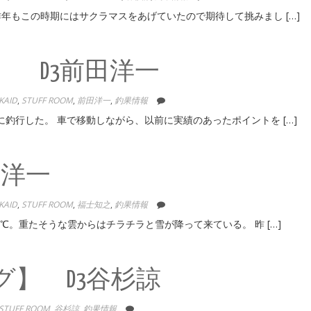
年もこの時期にはサクラマスをあげていたので期待して挑みまし […]
 D3前田洋一
KAID
,
STUFF ROOM
,
前田洋一
,
釣果情報
釣行した。 車で移動しながら、以前に実績のあったポイントを […]
田洋一
KAID
,
STUFF ROOM
,
福士知之
,
釣果情報
℃。重たそうな雲からはチラチラと雪が降って来ている。 昨 […]
】 D3谷杉諒
STUFF ROOM
,
谷杉諒
,
釣果情報