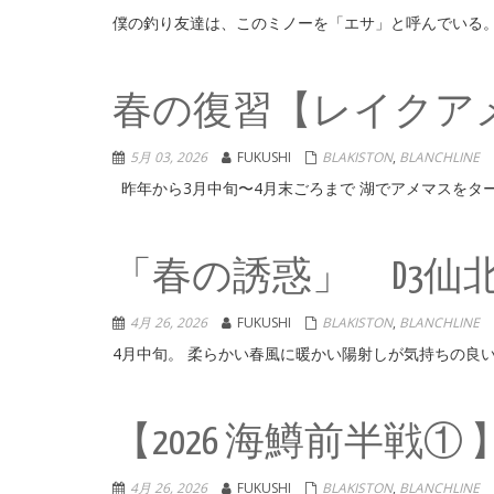
僕の釣り友達は、このミノーを「エサ」と呼んでいる。
春の復習【レイクアメ
5月 03, 2026
FUKUSHI
BLAKISTON
,
BLANCHLI
昨年から3月中旬〜4月末ごろまで 湖でアメマスをター
「春の誘惑」 D3仙
4月 26, 2026
FUKUSHI
BLAKISTON
,
BLANCHLI
4月中旬。 柔らかい春風に暖かい陽射しが気持ちの良い
【2026 海鱒前半戦①
4月 26, 2026
FUKUSHI
BLAKISTON
,
BLANCHLI