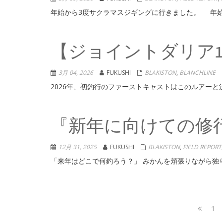
年始から3度サクラマスジギングに行きました。 年始に
【ジョイントダリア12
3月 04, 2026
FUKUSHI
BLAKISTON
,
BLANCHLI
2026年、初釣行のファーストキャストはこのルアーと決
『新年に向けての修行』D
12月 31, 2025
FUKUSHI
BLAKISTON
,
FIELD REPORT
「来年はどこで何釣ろう？」 みかんを頬張りながら独り
投
Pa
1
Previou