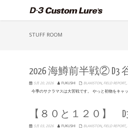
STUFF ROOM
2026 海鱒前半戦② D3
5月 20, 2026
FUKUSHI
BLAKISTON
,
FIELD REPORT
,
今季のサクラマスは大苦戦です。 やっと初物をキャッチ
【８０と１２０】 D
5月 03, 2026
FUKUSHI
BLAKISTON
,
FIELD REPORT
,