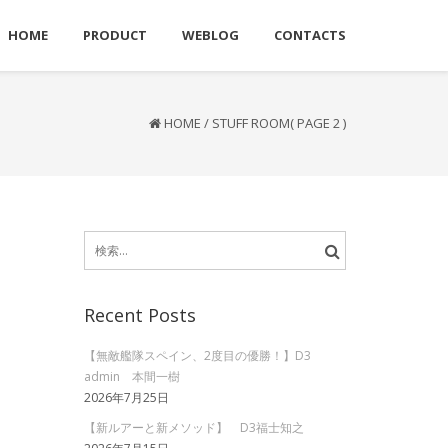
HOME
PRODUCT
WEBLOG
CONTACTS
HOME
/
STUFF ROOM
( PAGE 2 )
検
索:
Recent Posts
【無敵艦隊スペイン、2度目の優勝！】D3
admin 本間一樹
2026年7月25日
【新ルアーと新メソッド】 D3福士知之