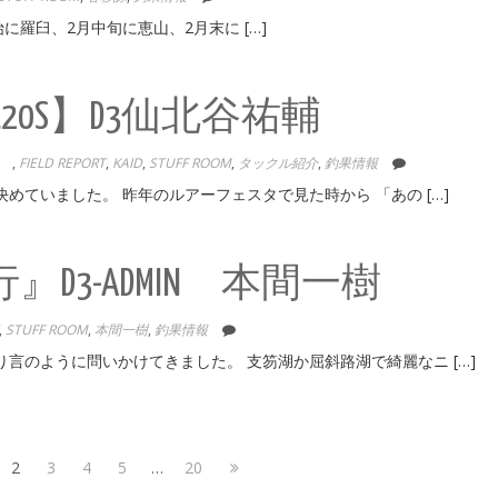
羅臼、2月中旬に恵山、2月末に […]
0S】D3仙北谷祐輔
NE
,
FIELD REPORT
,
KAID
,
STUFF ROOM
,
タックル紹介
,
釣果情報
めていました。 昨年のルアーフェスタで見た時から 「あの […]
3-ADMIN 本間一樹
,
STUFF ROOM
,
本間一樹
,
釣果情報
言のように問いかけてきました。 支笏湖か屈斜路湖で綺麗なニ […]
ge
Page
Page
Page
Page
Page
Next
2
3
4
5
…
20
s
page