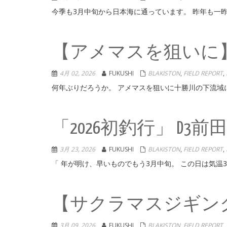
今季も3月中旬から日本海に通っています。 昨年も一昨
【アメマスを狙いに】
4月 02, 2026
FUKUSHI
BLAKISTON
,
FIELD REPORT
,
何年ぶりだろうか。 アメマスを狙いに十勝川の下流域に
「2026初釣行」 D3前
3月 23, 2026
FUKUSHI
BLAKISTON
,
FIELD REPORT
,
「 年が明け、早いものでもう3月中旬。 この日は気温3
【サクラマスジギング
3月 09, 2026
FUKUSHI
BLAKISTON
,
FIELD REPORT
,