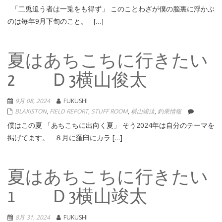
「二兎追う者は一兎をも得ず」 このことわざが僕の脳裏に浮かぶ
のは毎年9月下旬のこと。 […]
夏はあちこちに行きたい
2 Ｄ3横山俊太
9月 08, 2024
FUKUSHI
BLAKISTON
,
FIELD REPORT
,
STUFF ROOM
,
横山竣汰
,
釣果情報
僕はこの夏 「あちこちに出向く夏」 そう2024年は自分のテーマを
掲げてます。 ８月に羅臼にカラ […]
夏はあちこちに行きたい
1 Ｄ3横山竣太
8月 31, 2024
FUKUSHI