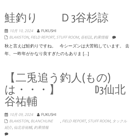
鮭釣り Ｄ3谷杉諒
10月 10, 2024
FUKUSHI
BLAKISTON
,
FIELD REPORT
,
STUFF ROOM
,
谷杉諒
,
釣果情報
秋と言えば鮭釣りですね。 今シーズンは大苦戦しています。 去
年、一昨年がかなり良すぎたのもありま […]
【二兎追う釣人(もの)
は・・・】 D3仙北
谷祐輔
10月 09, 2024
FUKUSHI
BLAKISTON
,
BLANCHLINE
,
FIELD REPORT
,
STUFF ROOM
,
タックル
紹介
,
仙北谷祐輔
,
釣果情報