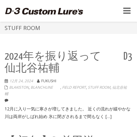
Toggle
naviga
STUFF ROOM
2024年を振り返って D3
仙北谷祐輔
12月 24, 2024
FUKUSHI
BLAKISTON
,
BLANCHLINE
,
FIELD REPORT
,
STUFF ROOM
,
仙北谷祐
輔
12月に入り一気に寒さが増してきました。 近くの流れが緩やかな
川は両岸がしばれ始め 氷に閉ざされるまで間もなく […]