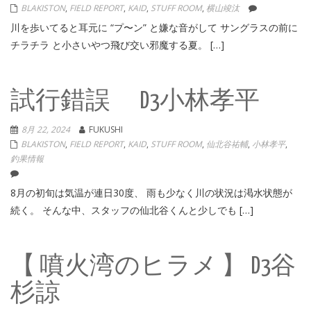
BLAKISTON
,
FIELD REPORT
,
KAID
,
STUFF ROOM
,
横山竣汰
川を歩いてると耳元に “プ〜ン” と嫌な音がして サングラスの前に
チラチラ と小さいやつ飛び交い邪魔する夏。 […]
試行錯誤 D3小林孝平
8月 22, 2024
FUKUSHI
BLAKISTON
,
FIELD REPORT
,
KAID
,
STUFF ROOM
,
仙北谷祐輔
,
小林孝平
,
釣果情報
8月の初旬は気温が連日30度、 雨も少なく川の状況は渇水状態が
続く。 そんな中、スタッフの仙北谷くんと少しでも […]
【 噴火湾のヒラメ 】 D3谷
杉諒