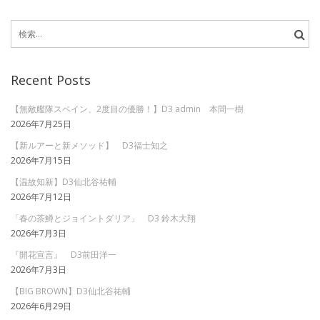
稿
Previous
page
検
page
ナ
索:
ビ
Recent Posts
ゲ
ー
【無敵艦隊スペイン、2度目の優勝！】D3 admin 本間一樹
2026年7月25日
シ
【新ルアーと新メソッド】 D3福士知之
ョ
2026年7月15日
ン
【温故知新】D3仙北谷祐輔
2026年7月12日
「春の茶鱒とジョイントダリア」 D3 鈴木大翔
2026年7月3日
『開花宣言』 D3前田洋一
2026年7月3日
【BIG BROWN】D3仙北谷祐輔
2026年6月29日