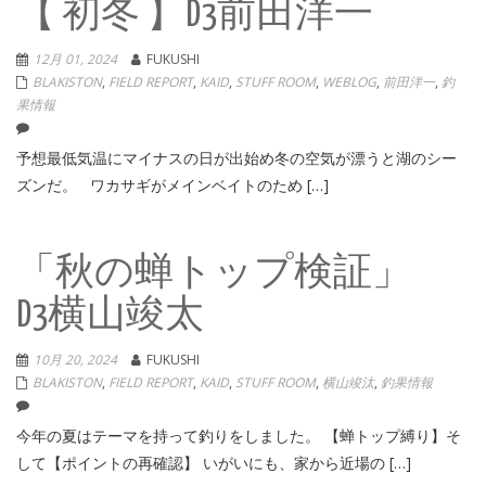
【 初冬 】D3前田洋一
12月 01, 2024
FUKUSHI
BLAKISTON
,
FIELD REPORT
,
KAID
,
STUFF ROOM
,
WEBLOG
,
前田洋一
,
釣
果情報
予想最低気温にマイナスの日が出始め冬の空気が漂うと湖のシー
ズンだ。 ワカサギがメインベイトのため […]
「秋の蝉トップ検証」
D3横山竣太
10月 20, 2024
FUKUSHI
BLAKISTON
,
FIELD REPORT
,
KAID
,
STUFF ROOM
,
横山竣汰
,
釣果情報
今年の夏はテーマを持って釣りをしました。 【蝉トップ縛り】そ
して【ポイントの再確認】 いがいにも、家から近場の […]