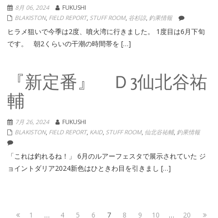
8月 06, 2024
FUKUSHI
BLAKISTON
,
FIELD REPORT
,
STUFF ROOM
,
谷杉諒
,
釣果情報
ヒラメ狙いで今季は2度、噴火湾に行きました。 1度目は6月下旬
です。 朝2くらいの干潮の時間帯を […]
『新定番』 Ｄ3仙北谷祐
輔
7月 26, 2024
FUKUSHI
BLAKISTON
,
FIELD REPORT
,
KAID
,
STUFF ROOM
,
仙北谷祐輔
,
釣果情報
「これは釣れるね！」 6月のルアーフェスタで展示されていた ジ
ョイントダリア2024新色はひときわ目を引きまし […]
投
Page
Page
Page
Page
Page
Page
Page
Page
Page
Next
1
…
4
5
6
7
8
9
10
…
20