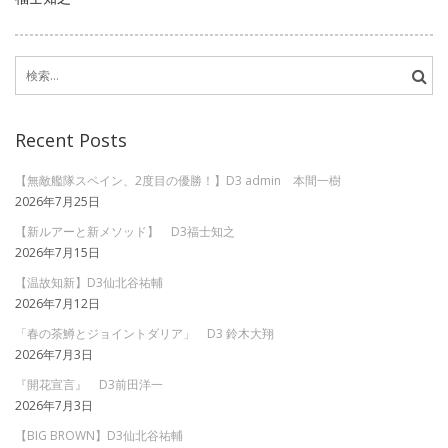
検
索:
Recent Posts
【無敵艦隊スペイン、2度目の優勝！】D3 admin 本間一樹
2026年7月25日
【新ルアーと新メソッド】 D3福士知之
2026年7月15日
【温故知新】D3仙北谷祐輔
2026年7月12日
「春の茶鱒とジョイントダリア」 D3 鈴木大翔
2026年7月3日
『開花宣言』 D3前田洋一
2026年7月3日
【BIG BROWN】D3仙北谷祐輔