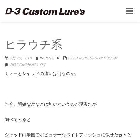
Toggle
naviga
ヒラウチ系
3月 29, 2019
WPMASTER
FIELD REPORT
,
STUFF ROOM
NO COMMENTS YET
ミノーとシャッドの違いは何なのか。
昨今、明確な差などは無いというのが現実だが
調べてみると
シャッドは米国でポピュラーなベイトフィッシュに似せた云々と