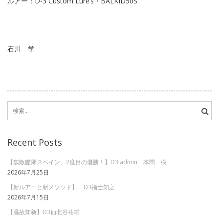
ルアー：D-3 Custom Lure’s・BALKID50S
石川 学
検
索:
Recent Posts
【無敵艦隊スペイン、2度目の優勝！】D3 admin 本間一樹
2026年7月25日
【新ルアーと新メソッド】 D3福士知之
2026年7月15日
【温故知新】D3仙北谷祐輔