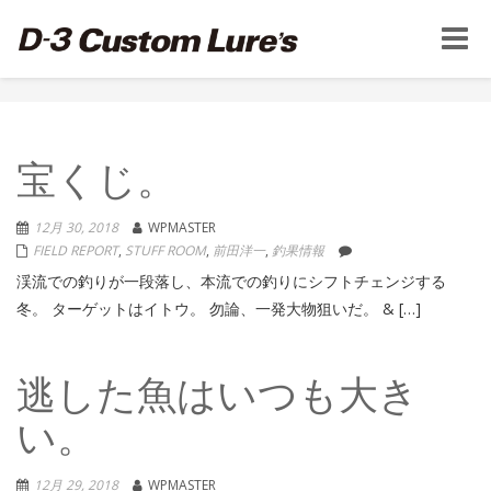
Toggle
naviga
宝くじ。
12月 30, 2018
WPMASTER
FIELD REPORT
,
STUFF ROOM
,
前田洋一
,
釣果情報
渓流での釣りが一段落し、本流での釣りにシフトチェンジする
冬。 ターゲットはイトウ。 勿論、一発大物狙いだ。 & […]
逃した魚はいつも大き
い。
12月 29, 2018
WPMASTER