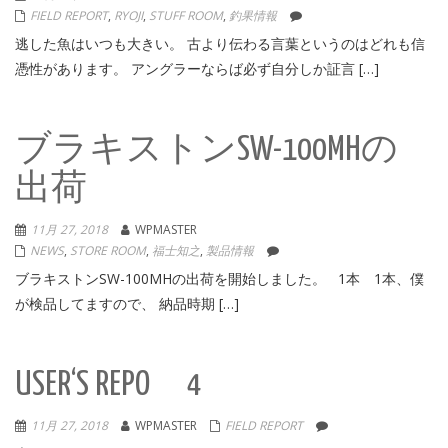
FIELD REPORT
,
RYOJI
,
STUFF ROOM
,
釣果情報
逃した魚はいつも大きい。 古より伝わる言葉というのはどれも信
憑性があります。 アングラーならば必ず自分しか証言 […]
ブラキストンSW-100MHの
出荷
11月 27, 2018
WPMASTER
NEWS
,
STORE ROOM
,
福士知之
,
製品情報
ブラキストンSW-100MHの出荷を開始しました。 1本 1本、僕
が検品してますので、 納品時期 […]
USER‘S REPO 4
11月 27, 2018
WPMASTER
FIELD REPORT