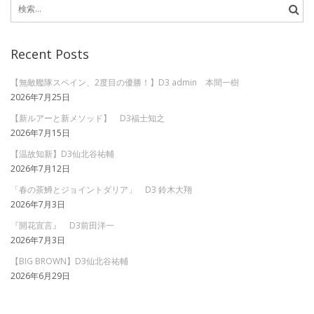
検
ナ
索:
ビ
Recent Posts
ゲ
ー
【無敵艦隊スペイン、2度目の優勝！】D3 admin 本間一樹
2026年7月25日
シ
【新ルアーと新メソッド】 D3福士知之
ョ
2026年7月15日
ン
【温故知新】D3仙北谷祐輔
2026年7月12日
「春の茶鱒とジョイントダリア」 D3 鈴木大翔
2026年7月3日
『開花宣言』 D3前田洋一
2026年7月3日
【BIG BROWN】D3仙北谷祐輔
2026年6月29日