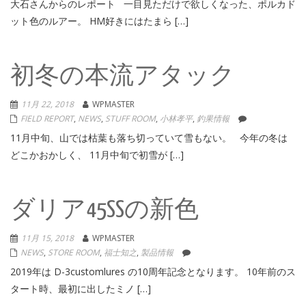
大石さんからのレポート 一目見ただけで欲しくなった、ポルカド
ット色のルアー。 HM好きにはたまら […]
初冬の本流アタック
11月 22, 2018
WPMASTER
FIELD REPORT
,
NEWS
,
STUFF ROOM
,
小林孝平
,
釣果情報
11月中旬、山では枯葉も落ち切っていて雪もない。 今年の冬は
どこかおかしく、 11月中旬で初雪が […]
ダリア45SSの新色
11月 15, 2018
WPMASTER
NEWS
,
STORE ROOM
,
福士知之
,
製品情報
2019年は D-3customlures の10周年記念となります。 10年前のス
タート時、最初に出したミノ […]