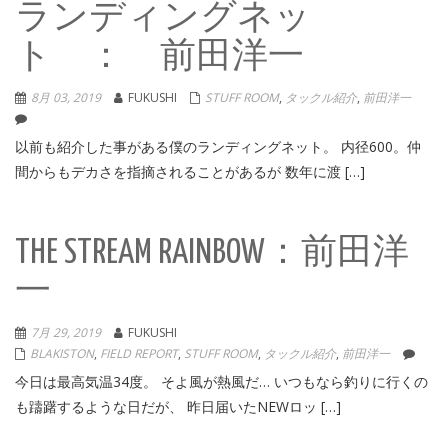
ランディングネッ
ト ： 前田洋一
8月 03, 2019
FUKUSHI
STUFF ROOM
,
タックル紹介
,
前田洋一
以前も紹介した事がある僕のランディングネット。 内径600。仲
間からもデカさを指摘されることがあるが 数年に渡 […]
THE STREAM RAINBOW：前田洋
一
7月 29, 2019
FUKUSHI
BLAKISTON
,
FIELD REPORT
,
STUFF ROOM
,
タックル紹介
,
前田洋一
今日は最高気温34度。 そよ風が熱風だ… いつもなら釣りに行くの
も躊躇するような日だが、 昨日届いたNEWロッ […]