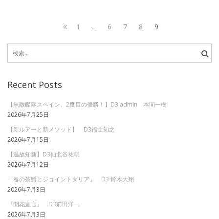
投
Page
Page
Page
Page
Page
1
…
6
7
8
9
稿
Previous
検
page
ナ
索:
ビ
Recent Posts
ゲ
ー
【無敵艦隊スペイン、2度目の優勝！】D3 admin 本間一樹
2026年7月25日
シ
【新ルアーと新メソッド】 D3福士知之
ョ
2026年7月15日
ン
【温故知新】D3仙北谷祐輔
2026年7月12日
「春の茶鱒とジョイントダリア」 D3 鈴木大翔
2026年7月3日
『開花宣言』 D3前田洋一
2026年7月3日