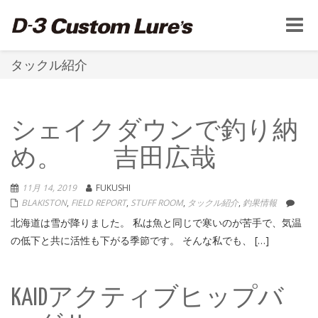
Toggle
naviga
タックル紹介
シェイクダウンで釣り納
め。 吉田広哉
11月 14, 2019
FUKUSHI
BLAKISTON
,
FIELD REPORT
,
STUFF ROOM
,
タックル紹介
,
釣果情報
北海道は雪が降りました。 私は魚と同じで寒いのが苦手で、気温
の低下と共に活性も下がる季節です。 そんな私でも、 […]
KAIDアクティブヒップバ