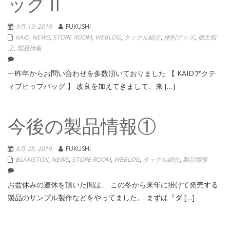
ッグⅡ
9月 19, 2019
FUKUSHI
KAID
,
NEWS
,
STORE ROOM
,
WEBLOG
,
タックル紹介
,
便利グッズ
,
福士知
之
,
製品情報
一昨年からお問い合わせを多数頂いておりました 【 KAIDアクテ
ィブヒップバッグ 】 改良を加えてきまして、来 […]
今後の製品情報①
8月 25, 2019
FUKUSHI
BLAKISTON
,
NEWS
,
STORE ROOM
,
WEBLOG
,
タックル紹介
,
製品情報
お盆休みの連休を頂いた間は、 この冬から来年に掛けて発売する
製品のサンプル製作などをやってました。 まずは『ダ […]